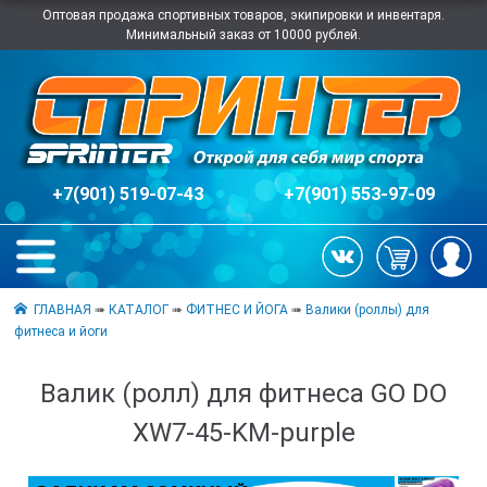
Оптовая продажа спортивных товаров, экипировки и инвентаря.
Минимальный заказ от 10000 рублей.
+7(901) 519-07-43
+7(901) 553-97-09
ГЛАВНАЯ
➠
КАТАЛОГ
➠
ФИТНЕС И ЙОГА
➠
Валики (роллы) для
фитнеса и йоги
Валик (ролл) для фитнеса GO DO
XW7-45-KM-purple