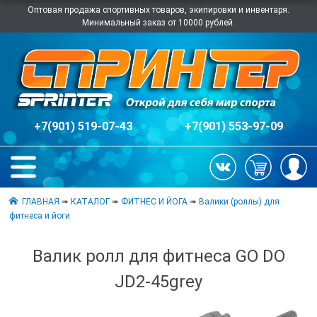
Оптовая продажа спортивных товаров, экипировки и инвентаря.
Минимальный заказ от 10000 рублей.
+7(901) 519-07-43
+7(901) 553-97-09
ГЛАВНАЯ
➠
КАТАЛОГ
➠
ФИТНЕС И ЙОГА
➠
Валики (роллы) для
фитнеса и йоги
Валик ролл для фитнеса GO DO
JD2-45grey