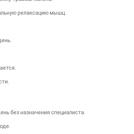
ильную релаксацию мышц.
день.
ается.
сти.
день без назначения специалиста.
оде.