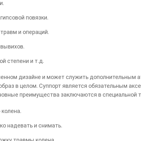
и.
гипсовой повязки.
травм и операций.
 вывихов.
й степени и т.д.
енном дизайне и может служить дополнительным ат
образ в целом. Суппорт является обязательным акс
сновные преимущества заключаются в специальной т
 колена.
ко надевать и снимать.
ржку травмы колена.