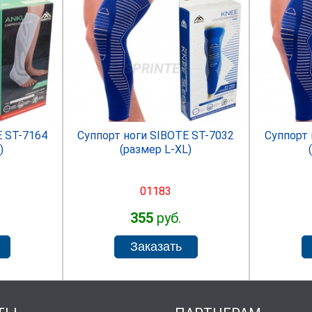
R
SPRINTER
E ST-7164
Суппорт ноги SIBOTE ST-7032
Суппорт 
)
(размер L-XL)
01183
355
руб.