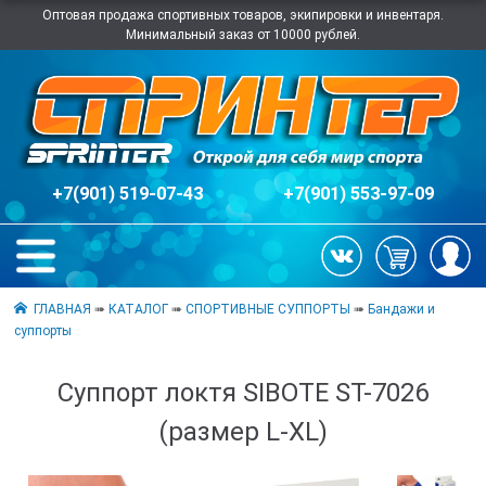
Оптовая продажа спортивных товаров, экипировки и инвентаря.
Минимальный заказ от 10000 рублей.
+7(901) 519-07-43
+7(901) 553-97-09
ГЛАВНАЯ
➠
КАТАЛОГ
➠
СПОРТИВНЫЕ СУППОРТЫ
➠
Бандажи и
суппорты
Суппорт локтя SIBOTE ST-7026
(размер L-XL)