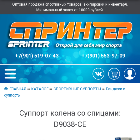
Оптовая продажа спортивных товаров, экипировки и инвентаря.
Минимальный заказ от 10000 рублей.
+7(901) 519-07-43
+7(901) 553-97-09
ГЛАВНАЯ
➠
КАТАЛОГ
➠
СПОРТИВНЫЕ СУППОРТЫ
➠
Бандажи и
суппорты
Суппорт колена со спицами:
D9038-СЕ