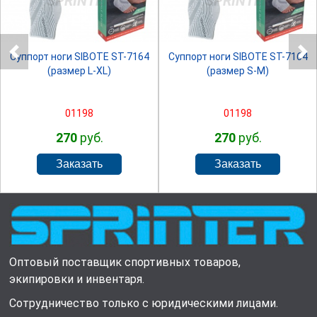
SPRINTER
SPRINTER
Суппорт ноги SIBOTE ST-7164
Суппорт ноги SIBOTE ST-7164
(размер L-XL)
(размер S-M)
01198
01198
270
руб.
270
руб.
Оптовый поставщик спортивных товаров,
экипировки и инвентаря.
Сотрудничество только с юридическими лицами.