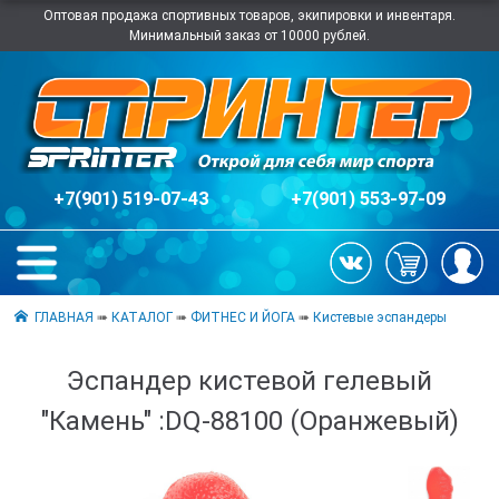
Оптовая продажа спортивных товаров, экипировки и инвентаря.
Минимальный заказ от 10000 рублей.
+7(901) 519-07-43
+7(901) 553-97-09
ГЛАВНАЯ
➠
КАТАЛОГ
➠
ФИТНЕС И ЙОГА
➠
Кистевые эспандеры
Эспандер кистевой гелевый
"Камень" :DQ-88100 (Оранжевый)