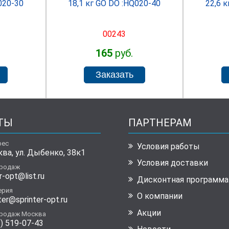
020-30
18,1 кг GO DO :HQ020-40
22,6 
00243
165
руб.
ТЫ
ПАРТНЕРАМ
рес
Условия работы
ква, ул. Дыбенко, 38к1
Условия доставки
продаж
r-opt@list.ru
Дисконтная программа
ерия
О компании
ter@sprinter-opt.ru
Акции
продаж Москва
) 519-07-43