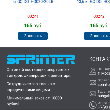
кг GO DO :HQ020-20LB
13,6 кг GO DO :HQ
00241
00242
165
руб.
165
руб.
КОНТАК
Наш ад
Оптовый поставщик спортивных
г. Мос
товаров, экипировки и инвентаря.
Отдел 
Сотрудничество только с
sprinte
юридическими лицами.
Бухгалт
buhgal
Минимальный заказ от 10000
Отдел 
рублей.
+7(901