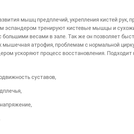
звития мышц предплечий, укрепления кистей рук, п
ым эспандером тренируют кистевые мышцы и сухожил
с большими весами в зале. Так же он позволяет быс
к мышечная атрофия, проблемам с нормальной цирку
дером ускоряют процесс восстановления. Подходит 
одвижность суставов,
дплечья,
напряжение,
.