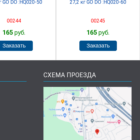
кг GO DO :HQ020-50
27,2 кг GO DO :HQ020-60
00244
00245
165
руб.
165
руб.
СХЕМА ПРОЕЗДА