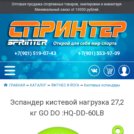
Оптовая продажа спортивных товаров, экипировки и инвентаря.
Минимальный заказ от 10000 рублей.
+7(901) 519-07-43
+7(901) 553-97-09
ГЛАВНАЯ
➠
КАТАЛОГ
➠
ФИТНЕС И ЙОГА
➠
Кистевые эспандеры
Эспандер кистевой нагрузка 27,2
кг GO DO :HQ-DD-60LB