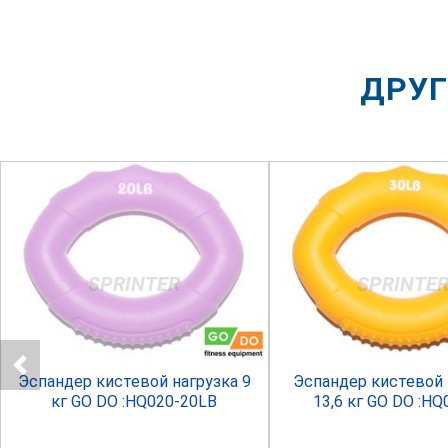
ДРУГ
SPRINTER
SPRINTE
Эспандер кистевой нагрузка 9
Эспандер кистевой 
кг GO DO :HQ020-20LB
13,6 кг GO DO :HQ