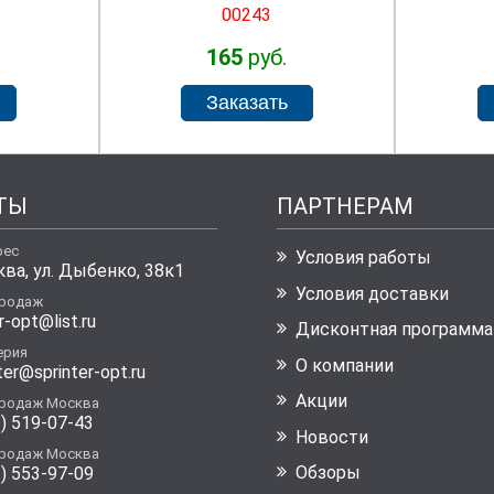
00243
165
руб.
ТЫ
ПАРТНЕРАМ
рес
Условия работы
ква, ул. Дыбенко, 38к1
Условия доставки
продаж
r-opt@list.ru
Дисконтная программа
ерия
О компании
ter@sprinter-opt.ru
Акции
продаж Москва
) 519-07-43
Новости
продаж Москва
Обзоры
) 553-97-09