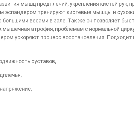
звития мышц предплечий, укрепления кистей рук, п
ым эспандером тренируют кистевые мышцы и сухожил
с большими весами в зале. Так же он позволяет быс
к мышечная атрофия, проблемам с нормальной цирку
дером ускоряют процесс восстановления. Подходит 
одвижность суставов,
дплечья,
напряжение,
.