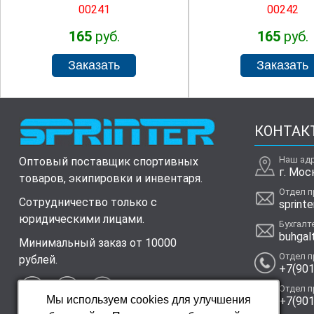
00241
00242
165
руб.
165
руб.
КОНТАК
Наш ад
Оптовый поставщик спортивных
г. Мос
товаров, экипировки и инвентаря.
Отдел 
Сотрудничество только с
sprinte
юридическими лицами.
Бухгалт
buhgal
Минимальный заказ от 10000
Отдел 
рублей.
+7(901
Отдел 
Мы используем cookies для улучшения
+7(901