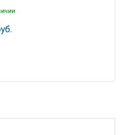
личии
уб.