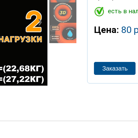
есть в на
❯
Цена:
80 р