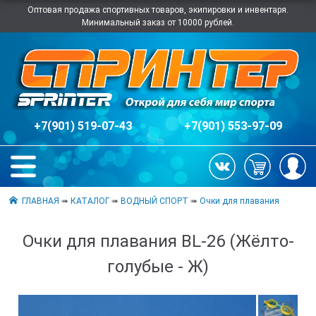
Оптовая продажа спортивных товаров, экипировки и инвентаря.
Минимальный заказ от 10000 рублей.
+7(901) 519-07-43
+7(901) 553-97-09
ГЛАВНАЯ
➠
КАТАЛОГ
➠
ВОДНЫЙ СПОРТ
➠
Очки для плавания
Очки для плавания BL-26 (Жёлто-
голубые - Ж)