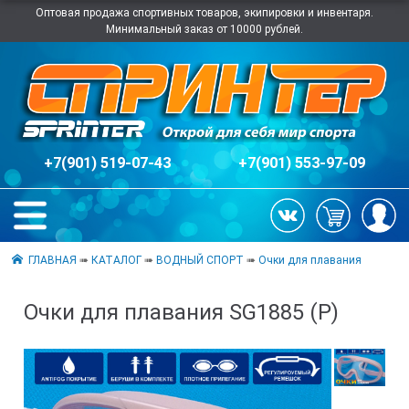
Оптовая продажа спортивных товаров, экипировки и инвентаря.
Минимальный заказ от 10000 рублей.
+7(901) 519-07-43
+7(901) 553-97-09
ГЛАВНАЯ
➠
КАТАЛОГ
➠
ВОДНЫЙ СПОРТ
➠
Очки для плавания
Очки для плавания SG1885 (Р)