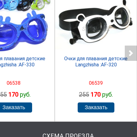
SPRINTER
SPRINTER
я плавания детские
Очки для плавания детские
gzhisha :AF-330
Langzhisha :AF-320
06538
06539
255
170
руб.
255
170
руб.
СХЕМА ПРОЕЗДА