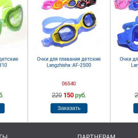
R
SPRINTER
 детские
Очки для плавания детские
Очки дл
-310
Langzhisha :AF-2500
Lan
06540
б.
220
150
руб.
ТЫ
ПАРТНЕРАМ