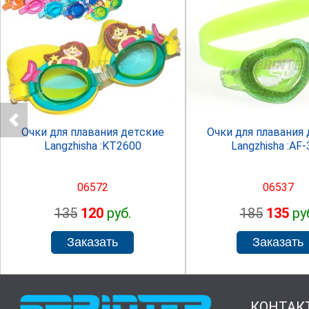
SPRINTER
SPRINTE
Очки для плавания детские
Очки для плавания
Langzhisha :KT2600
Langzhisha :AF
06572
06537
135
120
руб.
185
135
ру
КОНТАК