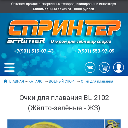
Оптовая продажа спортивных товаров, экипировки и инвентаря.
Минимальный заказ от 10000 рублей.
+7(901) 519-07-43
+7(901) 553-97-09
ГЛАВНАЯ
➠
КАТАЛОГ
➠
ВОДНЫЙ СПОРТ
➠
Очки для плавания
Очки для плавания BL-2102
(Жёлто-зелёные - ЖЗ)