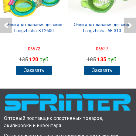
SPRINTER
SPRINTER
Очки для плавания детские
Очки для плавания детские
Langzhisha :KT2600
Langzhisha :AF-310
06572
06537
135
120
руб.
185
135
руб.
Оптовый поставщик спортивных товаров,
экипировки и инвентаря.
Сотрудничество только с юридическими лицами.