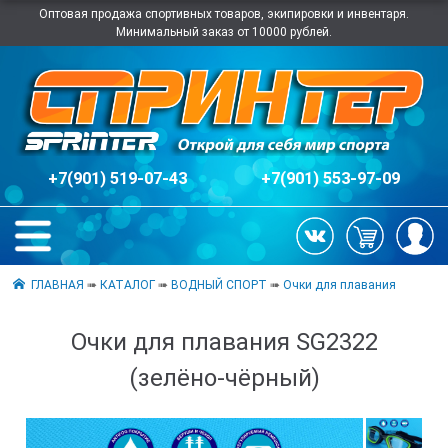
Оптовая продажа спортивных товаров, экипировки и инвентаря.
Минимальный заказ от 10000 рублей.
+7(901) 519-07-43
+7(901) 553-97-09
ГЛАВНАЯ
➠
КАТАЛОГ
➠
ВОДНЫЙ СПОРТ
➠
Очки для плавания
Очки для плавания SG2322
(зелёно-чёрный)