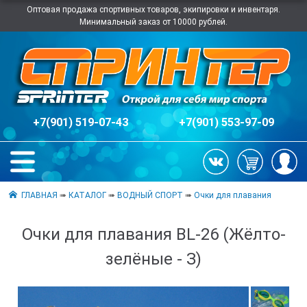
Оптовая продажа спортивных товаров, экипировки и инвентаря.
Минимальный заказ от 10000 рублей.
+7(901) 519-07-43
+7(901) 553-97-09
ГЛАВНАЯ
➠
КАТАЛОГ
➠
ВОДНЫЙ СПОРТ
➠
Очки для плавания
Очки для плавания BL-26 (Жёлто-
зелёные - З)