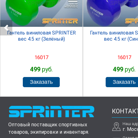
SPRINTER
SPRINTE
Гантель виниловая SPRINTER
Гантель виниловая 
вес 4.5 кг (Зелёный)
вес 4.5 кг (Син
16017
16017
499
руб.
499
руб.
КОНТАК
Наш ад
Оптовый поставщик спортивных
г. Мос
товаров, экипировки и инвентаря.
Отдел 