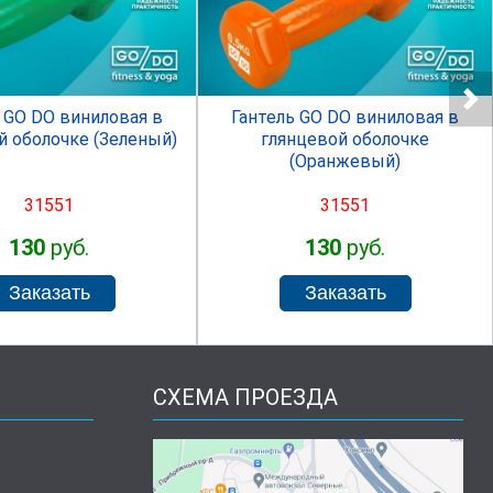
SPRINTER
SPRINTER
 GO DO виниловая в
Гантель GO DO виниловая в
й оболочке (Зеленый)
глянцевой оболочке
(Оранжевый)
31551
31551
130
руб.
130
руб.
СХЕМА ПРОЕЗДА