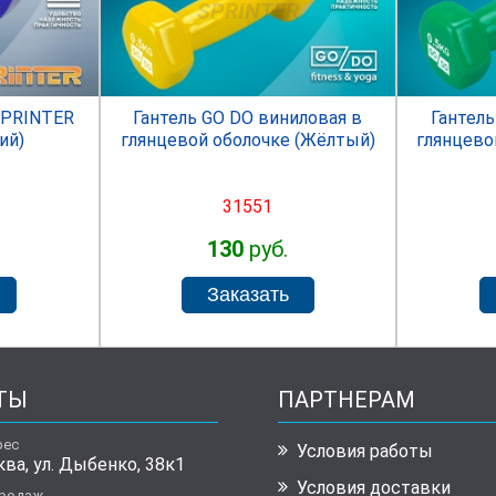
R
SPRINTER
SPRINTER
Гантель GO DO виниловая в
Гантель
ий)
глянцевой оболочке (Жёлтый)
глянцево
31551
130
руб.
ТЫ
ПАРТНЕРАМ
рес
Условия работы
ква, ул. Дыбенко, 38к1
Условия доставки
продаж