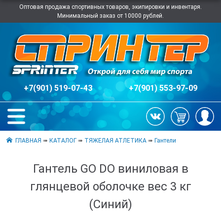
Оптовая продажа спортивных товаров, экипировки и инвентаря.
Минимальный заказ от 10000 рублей.
+7(901) 519-07-43
+7(901) 553-97-09
ГЛАВНАЯ
➠
КАТАЛОГ
➠
ТЯЖЕЛАЯ АТЛЕТИКА
➠
Гантели
Гантель GO DO виниловая в
глянцевой оболочке вес 3 кг
(Синий)