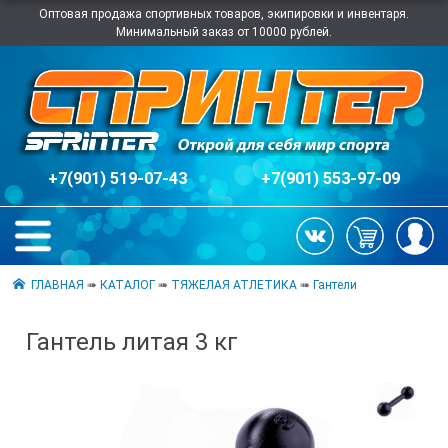
Оптовая продажа спортивных товаров, экипировки и инвентаря.
Минимальный заказ от 10000 рублей.
+7(901) 519-07-43
+7(901) 553-97-09
ГЛАВНАЯ
➠
КАТАЛОГ
➠
ТЯЖЕЛАЯ АТЛЕТИКА
➠
Гантели
Гантель литая 3 кг