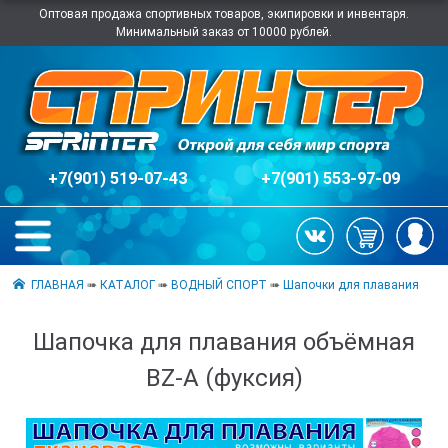
Оптовая продажа спортивных товаров, экипировки и инвентаря.
Минимальный заказ от 10000 рублей.
+7(901) 519-07-43
+7(901) 553-97-09
ГЛАВНАЯ
➠
КАТАЛОГ
➠
ВОДНЫЙ СПОРТ
➠
Шапочки для плавания
Шапочка для плавания объёмная
BZ-A (фуксия)