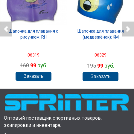
SPRINTER
SPRINTER
Шапочка для плавания с
Шапочка для плавания
рисунком: RH
(медвежёнок): KM
06319
06329
160
99
руб.
195
99
руб.
Оптовый поставщик спортивных товаров,
экипировки и инвентаря.