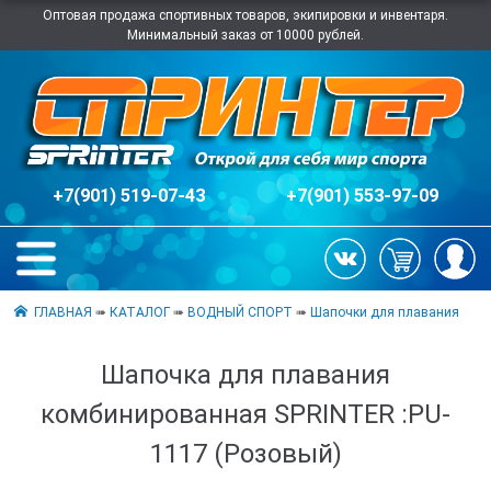
Оптовая продажа спортивных товаров, экипировки и инвентаря.
Минимальный заказ от 10000 рублей.
+7(901) 519-07-43
+7(901) 553-97-09
ГЛАВНАЯ
➠
КАТАЛОГ
➠
ВОДНЫЙ СПОРТ
➠
Шапочки для плавания
Шапочка для плавания
комбинированная SPRINTER :PU-
1117 (Розовый)