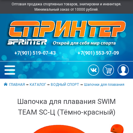
Оптовая продажа спортивных товаров, экипировки и инвентаря.
Минимальный заказ от 10000 рублей.
+7(901) 519-07-43
+7(901) 553-97-09
ГЛАВНАЯ
➠
КАТАЛОГ
➠
ВОДНЫЙ СПОРТ
➠
Шапочки для плавания
Шапочка для плавания SWIM
TEAM SC-Ц (Тёмно-красный)