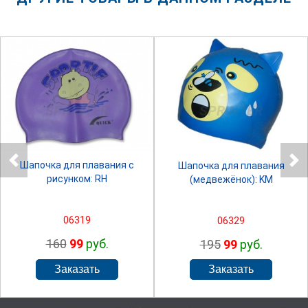
SPRINTER
SPRINTER
Шапочка для плавания с
Шапочка для плавания
рисунком: RH
(медвежёнок): KM
06319
06329
160
99
руб.
195
99
руб.