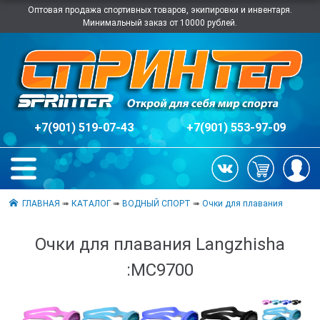
Оптовая продажа спортивных товаров, экипировки и инвентаря.
Минимальный заказ от 10000 рублей.
+7(901) 519-07-43
+7(901) 553-97-09
ГЛАВНАЯ
➠
КАТАЛОГ
➠
ВОДНЫЙ СПОРТ
➠
Очки для плавания
Очки для плавания Langzhisha
:МС9700