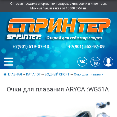
Оптовая продажа спортивных товаров, экипировки и инвентаря.
Минимальный заказ от 10000 рублей.
+7(901) 519-07-43
+7(901) 553-97-09
ГЛАВНАЯ
➠
КАТАЛОГ
➠
ВОДНЫЙ СПОРТ
➠
Очки для плавания
Очки для плавания ARYCA :WG51А