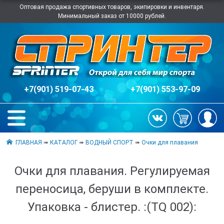
Оптовая продажа спортивных товаров, экипировки и инвентаря.
Минимальный заказ от 10000 рублей.
+7(901) 519-07-43
+7(901) 553-97-09
ГЛАВНАЯ
➠
КАТАЛОГ
➠
ВОДНЫЙ СПОРТ
➠
Очки для плавания
Очки для плавания. Регулируемая
переносица, беруши в комплекте.
Упаковка - блистер. :(ТQ 002):