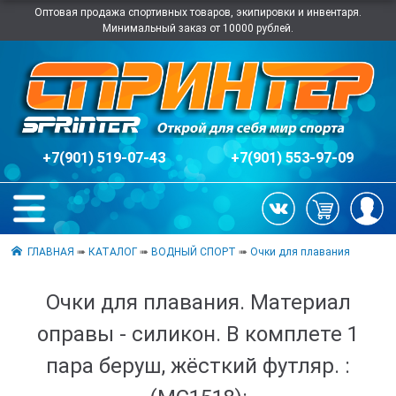
Оптовая продажа спортивных товаров, экипировки и инвентаря.
Минимальный заказ от 10000 рублей.
+7(901) 519-07-43
+7(901) 553-97-09
ГЛАВНАЯ
➠
КАТАЛОГ
➠
ВОДНЫЙ СПОРТ
➠
Очки для плавания
Очки для плавания. Материал
оправы - силикон. В комплете 1
пара беруш, жёсткий футляр. :