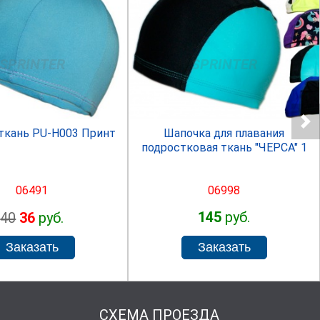
SPRINTER
SPRINTER
Шапочка для плавания
ткань PU-H003 Принт
подростковая ткань "ЧЕРСА" 1
06998
06491
145
руб.
40
36
руб.
СХЕМА ПРОЕЗДА