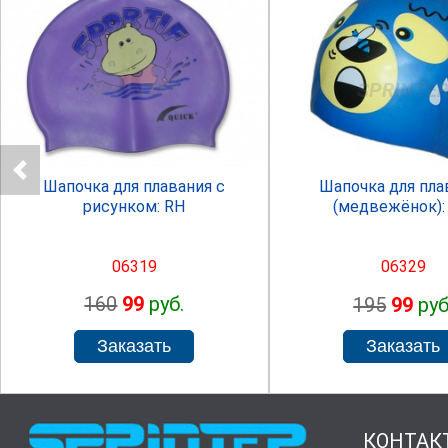
SPRINTER
SPRINTE
Шапочка для плавания с
Шапочка для пла
рисунком: RH
(медвежёнок):
06319
06329
160
99
руб.
195
99
руб
КОНТАК