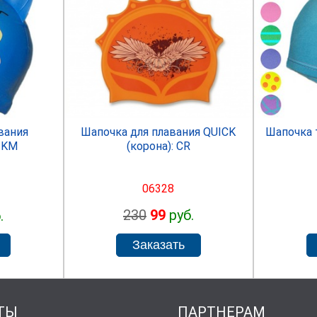
R
SPRINTER
Шапочка для плавания QUICK
вания
Шапочка 
(корона): СR
 KM
06328
230
99
руб.
.
ТЫ
ПАРТНЕРАМ