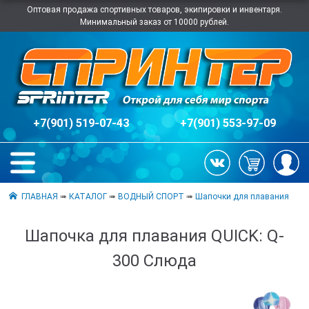
Оптовая продажа спортивных товаров, экипировки и инвентаря.
Минимальный заказ от 10000 рублей.
+7(901) 519-07-43
+7(901) 553-97-09
ГЛАВНАЯ
➠
КАТАЛОГ
➠
ВОДНЫЙ СПОРТ
➠
Шапочки для плавания
Шапочка для плавания QUICK: Q-
300 Слюда