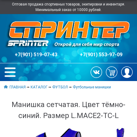
Оптовая продажа спортивных товаров, экипировки и инвентаря.
Минимальный заказ от 10000 рублей.
+7(901) 519-07-43
+7(901) 553-97-09
ГЛАВНАЯ
➠
КАТАЛОГ
➠
ФУТБОЛ
➠
Футбольные манишки
Манишка сетчатая. Цвет тёмно-
синий. Размер L.MACE2-ТС-L