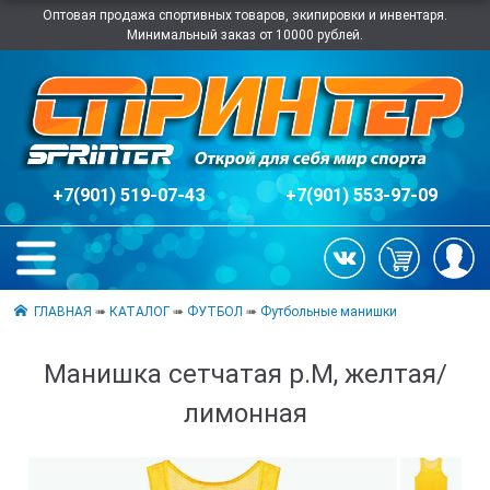
Оптовая продажа спортивных товаров, экипировки и инвентаря.
Минимальный заказ от 10000 рублей.
+7(901) 519-07-43
+7(901) 553-97-09
ГЛАВНАЯ
➠
КАТАЛОГ
➠
ФУТБОЛ
➠
Футбольные манишки
Манишка сетчатая р.М, желтая/
лимонная