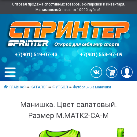
Оптовая продажа спортивных товаров, экипировки и инвентаря.
Минимальный заказ от 10000 рублей.
+7(901) 519-07-43
+7(901) 553-97-09
ГЛАВНАЯ
➠
КАТАЛОГ
➠
ФУТБОЛ
➠
Футбольные манишки
Манишка. Цвет салатовый.
Размер М.MATK2-СА-M