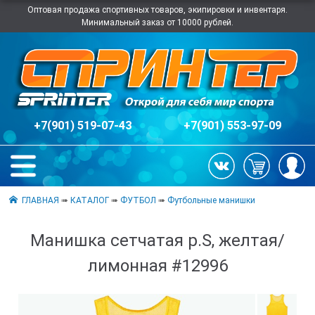
Оптовая продажа спортивных товаров, экипировки и инвентаря.
Минимальный заказ от 10000 рублей.
+7(901) 519-07-43
+7(901) 553-97-09
ГЛАВНАЯ
➠
КАТАЛОГ
➠
ФУТБОЛ
➠
Футбольные манишки
Манишка сетчатая р.S, желтая/
лимонная #12996