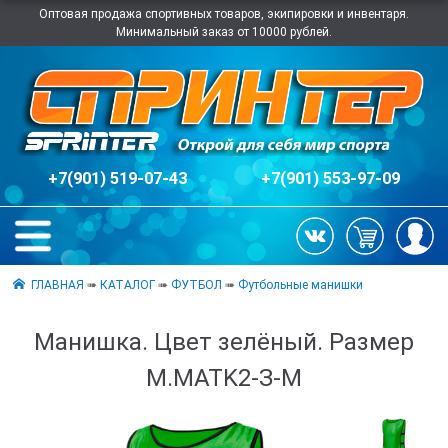
Оптовая продажа спортивных товаров, экипировки и инвентаря.
Минимальный заказ от 10000 рублей.
+7(901) 519-07-43
+7(901) 553-97-09
ГЛАВНАЯ
➠
КАТАЛОГ
➠
ФУТБОЛ
➠
Футбольные манишки
Манишка. Цвет зелёный. Размер
М.MATK2-З-M