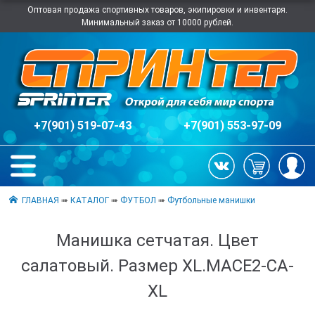
Оптовая продажа спортивных товаров, экипировки и инвентаря.
Минимальный заказ от 10000 рублей.
+7(901) 519-07-43
+7(901) 553-97-09
ГЛАВНАЯ
➠
КАТАЛОГ
➠
ФУТБОЛ
➠
Футбольные манишки
Манишка сетчатая. Цвет
салатовый. Размер XL.MACE2-СА-
XL