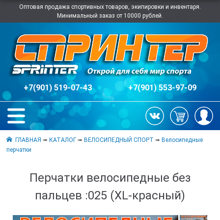
Оптовая продажа спортивных товаров, экипировки и инвентаря.
Минимальный заказ от 10000 рублей.
+7(901) 519-07-43
+7(901) 553-97-09
ГЛАВНАЯ
➠
КАТАЛОГ
➠
ВЕЛОСИПЕДНЫЙ СПОРТ
➠
Велосипедные
перчатки
Перчатки велосипедные без
пальцев :025 (XL-красный)