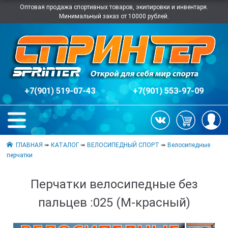
Оптовая продажа спортивных товаров, экипировки и инвентаря.
Минимальный заказ от 10000 рублей.
+7(901) 519-07-43
+7(901) 553-97-09
ГЛАВНАЯ
➠
КАТАЛОГ
➠
ВЕЛОСИПЕДНЫЙ СПОРТ
➠
Велосипедные
перчатки
Перчатки велосипедные без
пальцев :025 (M-красный)