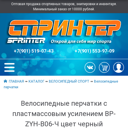
Оптовая продажа спортивных товаров, экипировки и инвентаря.
Минимальный заказ от 10000 рублей.
+7(901) 519-07-43
+7(901) 553-97-09
ГЛАВНАЯ
➠
КАТАЛОГ
➠
ВЕЛОСИПЕДНЫЙ СПОРТ
➠
Велосипедные
перчатки
Велосипедные перчатки с
пластмассовым усилением BP-
ZYH-B06-Ч цвет черный