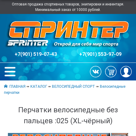
Оптовая продажа спортивных товаров, экипировки и инвентаря.
Минимальный заказ от 10000 рублей.
+7(901) 519-07-43
+7(901) 553-97-09
ГЛАВНАЯ
➠
КАТАЛОГ
➠
ВЕЛОСИПЕДНЫЙ СПОРТ
➠
Велосипедные
перчатки
Перчатки велосипедные без
пальцев :025 (XL-чёрный)