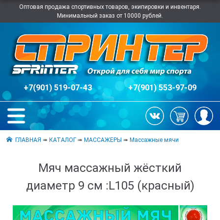
Оптовая продажа спортивных товаров, экипировки и инвентаря.
Минимальный заказ от 10000 рублей.
+7(901) 519-07-43
+7(901) 553-97-09
ГЛАВНАЯ
➠
КАТАЛОГ
➠
МАССАЖЕРЫ
➠
Массажные мячи
Мяч массажный жёсткий
диаметр 9 см :L105 (красный)