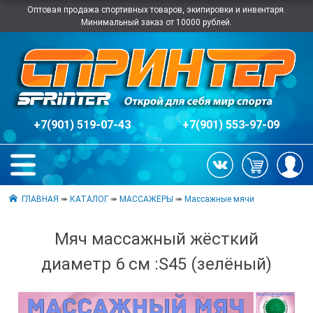
Оптовая продажа спортивных товаров, экипировки и инвентаря.
Минимальный заказ от 10000 рублей.
+7(901) 519-07-43
+7(901) 553-97-09
ГЛАВНАЯ
➠
КАТАЛОГ
➠
МАССАЖЕРЫ
➠
Массажные мячи
Мяч массажный жёсткий
диаметр 6 см :S45 (зелёный)