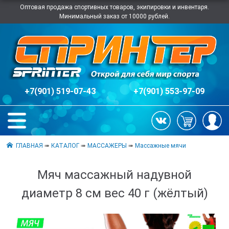
Оптовая продажа спортивных товаров, экипировки и инвентаря.
Минимальный заказ от 10000 рублей.
+7(901) 519-07-43
+7(901) 553-97-09
ГЛАВНАЯ
➠
КАТАЛОГ
➠
МАССАЖЕРЫ
➠
Массажные мячи
Мяч массажный надувной
диаметр 8 см вес 40 г (жёлтый)