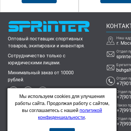
КОНТАК
Наш ад
Оптовый поставщик спортивных
г. Мос
товаров, экипировки и инвентаря.
Отдел 
Сотрудничество только с
sprinte
юридическими лицами.
Бухгалт
buhgal
Минимальный заказ от 10000
Отдел 
рублей.
+7(901
Отдел 
Мы используем cookies для улучшения
+7(901
работы сайта. Продолжая работу с сайтом,
Заказ п
+7(991
вы соглашаетесь с нашей
политикой
конфиденциальности
.
Отдел 
+7(993