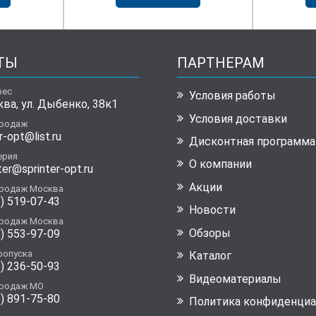
ТЫ
ПАРТНЕРАМ
рес
Условия работы
ква, ул. Дыбенко, 38к1
Условия доставки
продаж
r-opt@list.ru
Дисконтная программа
ерия
О компании
ter@sprinter-opt.ru
Акции
продаж Москва
) 519-07-43
Новости
продаж Москва
Обзоры
) 553-97-09
ропуска
Каталог
) 236-50-93
Видеоматериалы
продаж МО
) 891-75-80
Политика конфиденциа