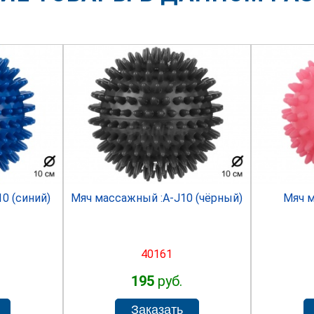
R
SPRINTER
0 (синий)
Мяч массажный :A-J10 (чёрный)
Мяч м
40161
195
руб.