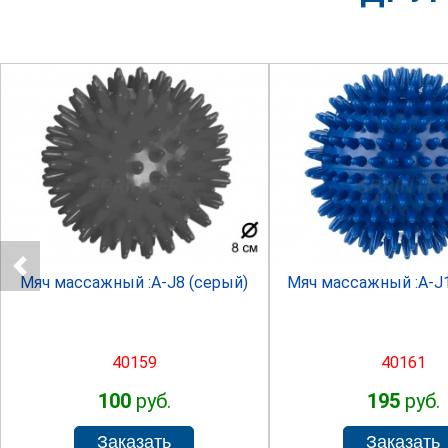
SPRINTER
SPRINTE
Мяч массажный :A-J8 (серый)
Мяч массажный :A-J1
40159
40161
100
руб.
195
руб.