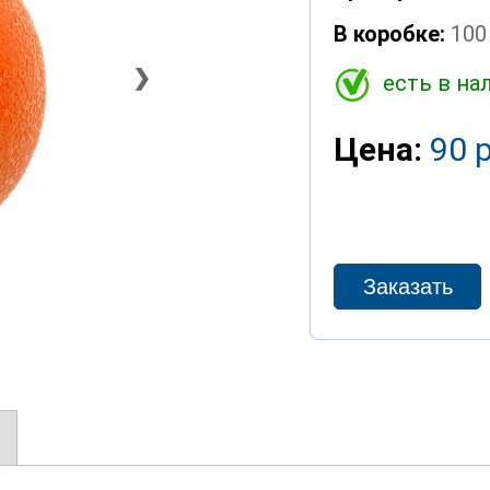
В коробке:
100
❯
есть в на
Цена:
90 р