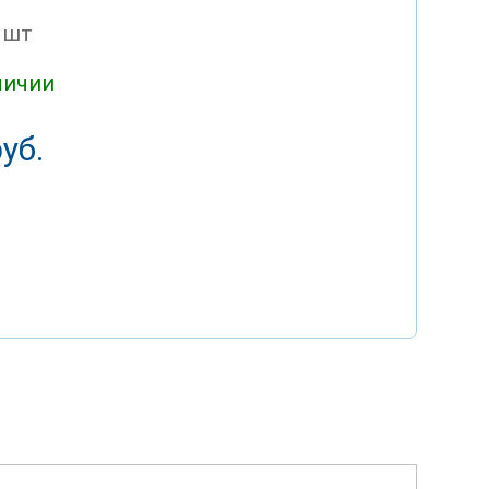
 шт
личии
уб.