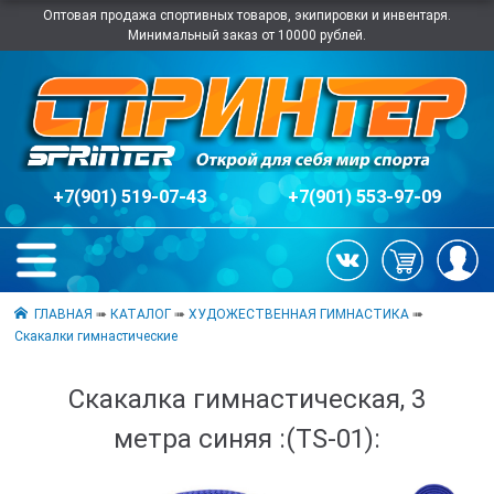
Оптовая продажа спортивных товаров, экипировки и инвентаря.
Минимальный заказ от 10000 рублей.
+7(901) 519-07-43
+7(901) 553-97-09
ГЛАВНАЯ
➠
КАТАЛОГ
➠
ХУДОЖЕСТВЕННАЯ ГИМНАСТИКА
➠
Скакалки гимнастические
Скакалка гимнастическая, 3
метра синяя :(TS-01):