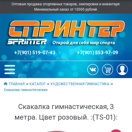
Оптовая продажа спортивных товаров, экипировки и инвентаря.
Минимальный заказ от 10000 рублей.
+7(901) 519-07-43
+7(901) 553-97-09
ГЛАВНАЯ
➠
КАТАЛОГ
➠
ХУДОЖЕСТВЕННАЯ ГИМНАСТИКА
➠
Скакалки гимнастические
Скакалка гимнастическая, 3
метра. Цвет розовый. :(TS-01):