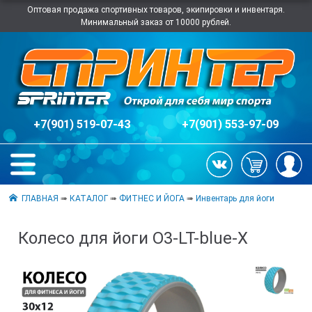
Оптовая продажа спортивных товаров, экипировки и инвентаря.
Минимальный заказ от 10000 рублей.
+7(901) 519-07-43
+7(901) 553-97-09
ГЛАВНАЯ
➠
КАТАЛОГ
➠
ФИТНЕС И ЙОГА
➠
Инвентарь для йоги
Колесо для йоги O3-LT-blue-X