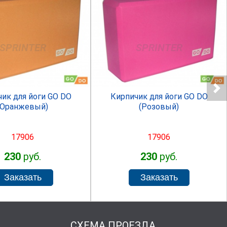
SPRINTER
SPRINTER
ик для йоги GO DO
Кирпичик для йоги GO DO
(Оранжевый)
(Розовый)
17906
17906
230
руб.
230
руб.
СХЕМА ПРОЕЗДА