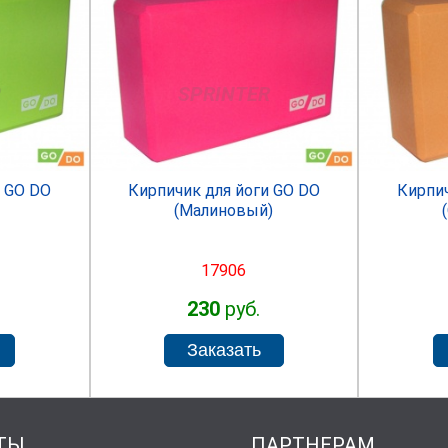
R
SPRINTER
и GO DO
Кирпичик для йоги GO DO
Кирпич
(Малиновый)
17906
230
руб.
ТЫ
ПАРТНЕРАМ