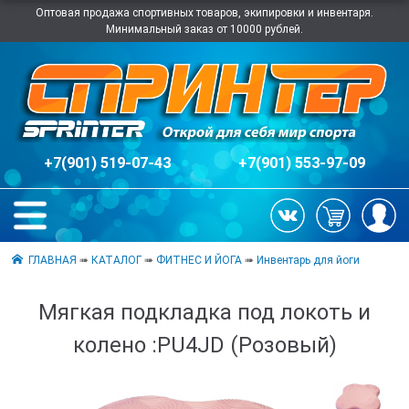
Оптовая продажа спортивных товаров, экипировки и инвентаря.
Минимальный заказ от 10000 рублей.
+7(901) 519-07-43
+7(901) 553-97-09
ГЛАВНАЯ
➠
КАТАЛОГ
➠
ФИТНЕС И ЙОГА
➠
Инвентарь для йоги
Мягкая подкладка под локоть и
колено :PU4JD (Розовый)