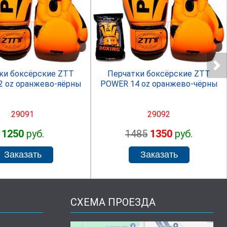
SPRINTER
SPRINTER
ки боксёрские ZTT
Перчатки боксёрские ZTT
2 oz оранжево-яёрны
POWER 14 oz оранжево-чёрны
29091
29092
1250
руб.
1485
1350
руб.
СХЕМА ПРОЕЗДА