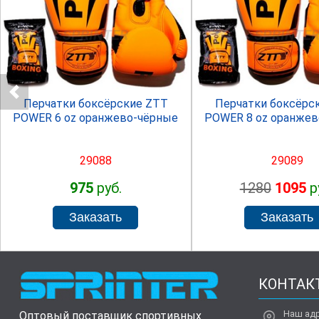
SPRINTER
SPRINTE
Перчатки боксёрские ZTT
Перчатки боксёрс
POWER 6 oz оранжево-чёрные
POWER 8 oz оранжев
29088
29089
975
руб.
1280
1095
р
КОНТАК
Наш ад
Оптовый поставщик спортивных