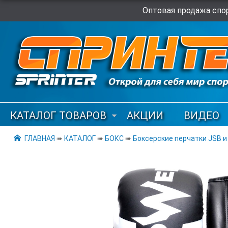
Оптовая продажа спор
КАТАЛОГ ТОВАРОВ
АКЦИИ
ВИДЕО
ГЛАВНАЯ
➠
КАТАЛОГ
➠
БОКС
➠
Боксерские перчатки JSB и