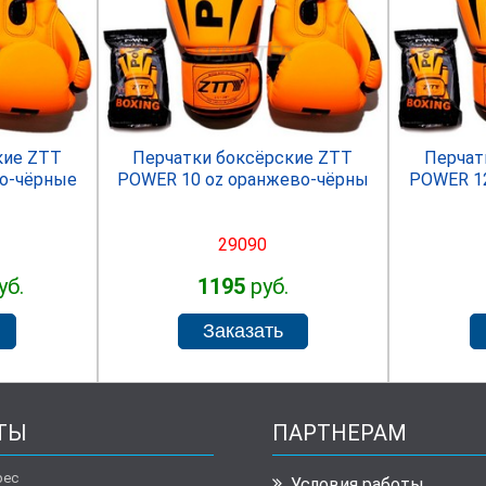
R
SPRINTER
кие ZTT
Перчатки боксёрские ZTT
Перчат
о-чёрные
POWER 10 oz оранжево-чёрны
POWER 1
29090
уб.
1195
руб.
ТЫ
ПАРТНЕРАМ
рес
Условия работы