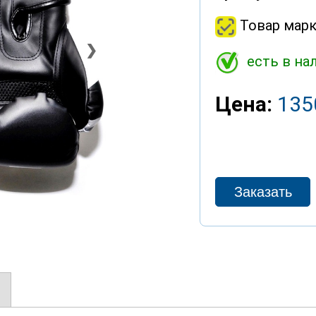
Товар марк
❯
есть в на
Цена:
135