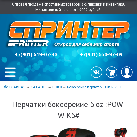
Оптовая продажа спортивных товаров, экипировки и инвентаря.
Минимальный заказ от 10000 рублей.
+7(901) 519-07-43
+7(901) 553-97-09
ГЛАВНАЯ
➠
КАТАЛОГ
➠
БОКС
➠
Боксерские перчатки JSB и ZTT
Перчатки боксёрские 6 oz :POW-
W-К6#