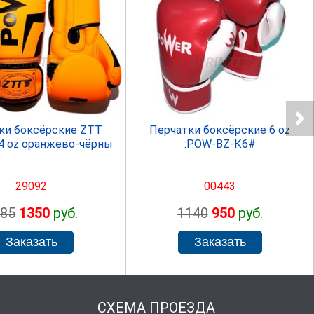
SPRINTER
SPRINTER
ки боксёрские ZTT
Перчатки боксёрские 6 oz
4 oz оранжево-чёрны
:POW-BZ-К6#
29092
00443
485
1350
руб.
1140
950
руб.
СХЕМА ПРОЕЗДА