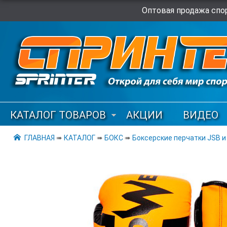
Оптовая продажа спор
КАТАЛОГ ТОВАРОВ
АКЦИИ
ВИДЕО
ГЛАВНАЯ
➠
КАТАЛОГ
➠
БОКС
➠
Боксерские перчатки JSB и