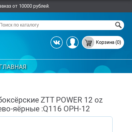
аказ от 10000 рублей.
Корзина (0)
ГЛАВНАЯ
боксёрские ZTT POWER 12 oz
во-яёрные :Q116 ОРН-12