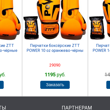
R
SPRINTER
кие ZTT
Перчатки боксёрские ZTT
Перчат
о-чёрные
POWER 10 oz оранжево-чёрны
POWER 1
29090
уб.
1195
руб.
1
ТЫ
ПАРТНЕРАМ