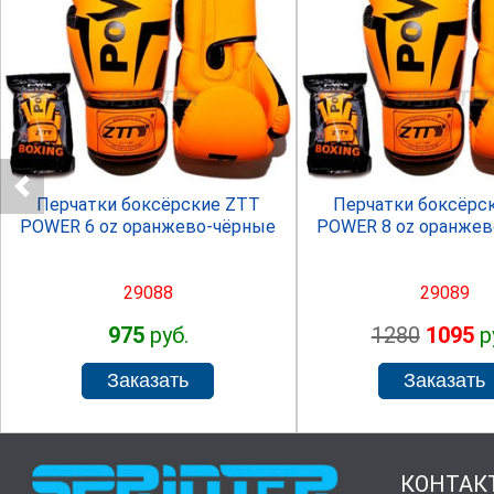
SPRINTER
SPRINTE
Перчатки боксёрские ZTT
Перчатки боксёрс
POWER 6 oz оранжево-чёрные
POWER 8 oz оранжев
29088
29089
975
руб.
1280
1095
р
КОНТАК