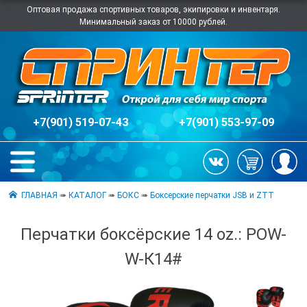
Оптовая продажа спортивных товаров, экипировки и инвентаря.
Минимальный заказ от 10000 рублей.
+7(901) 519-07-43
+7(901) 553-97-09
ГЛАВНАЯ
➠
КАТАЛОГ
➠
БОКС
➠
Боксерские перчатки JSB и ZTT
Перчатки боксёрские 14 oz.: POW-
W-К14#